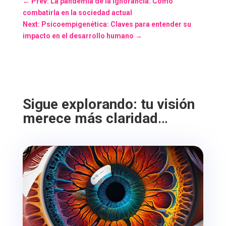
←
Prev: La pandemia de la ignorancia: Cómo
combatirla en la sociedad actual
Next: Psicoempigenética: Claves para entender su
impacto en el desarrollo humano
→
Sigue explorando: tu visión
merece más claridad
…