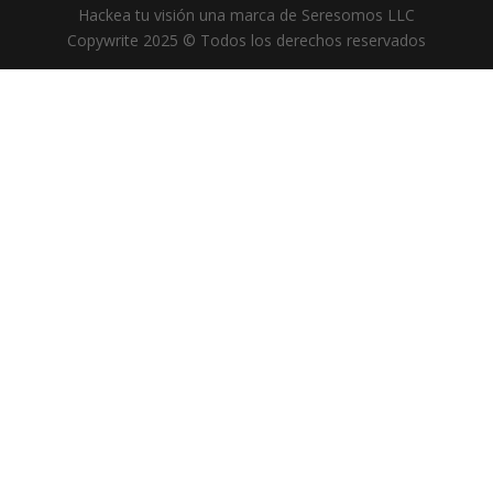
Hackea tu visión una marca de Seresomos LLC
Copywrite 2025 © Todos los derechos reservados